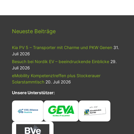
Neueste Beiträge
Kia PV 5 – Transporter mit Charme und PKW Genen
31.
Juli 2026
Besuch bei Nordik EV – beeindruckende Einblicke
29.
Juli 2026
eMobility Kompetenztreffen plus Stockerauer
Solarstammtisch
20. Juli 2026
Unsere Unterstützer: