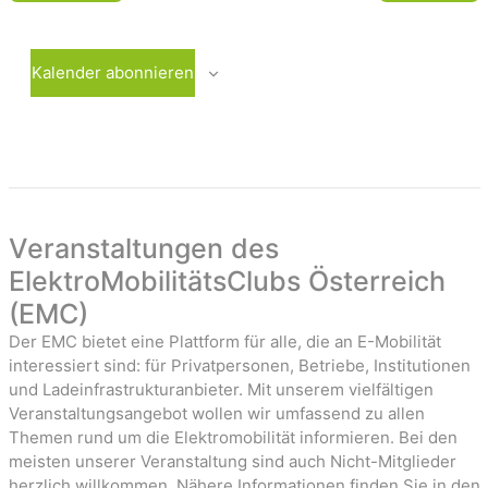
i
e
e
g
W
n
e
o
Kalender abonnieren
W
c
-
o
h
c
e
a
h
e
v
i
Veranstaltungen des
g
ElektroMobilitätsClubs Österreich
a
(EMC)
t
Der EMC bietet eine Plattform für alle, die an E-Mobilität
i
interessiert sind: für Privatpersonen, Betriebe, Institutionen
o
und Ladeinfrastrukturanbieter. Mit unserem vielfältigen
Veranstaltungsangebot wollen wir umfassend zu allen
n
Themen rund um die Elektromobilität informieren. Bei den
meisten unserer Veranstaltung sind auch Nicht-Mitglieder
herzlich willkommen. Nähere Informationen finden Sie in den