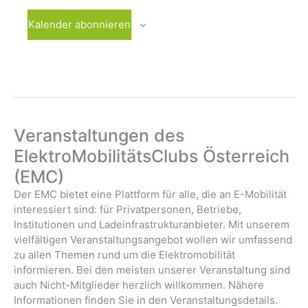
i
n
n
n
n
n
n
n
l
t
t
t
t
t
t
t
n
n
n
n
n
n
n
g
g
g
g
g
g
g
g
Kalender abonnieren
u
u
u
u
u
u
u
t
,
,
,
,
,
,
,
a
e
e
e
e
e
e
e
n
n
n
n
n
n
n
u
t
n
n
n
n
n
n
n
g
g
g
g
g
g
g
i
,
,
,
,
,
,
,
n
e
e
e
e
e
e
e
o
g
n
n
n
n
n
n
n
n
,
,
,
,
,
,
,
e
Veranstaltungen des
n
ElektroMobilitätsClubs Österreich
(EMC)
Der EMC bietet eine Plattform für alle, die an E-Mobilität
interessiert sind: für Privatpersonen, Betriebe,
Institutionen und Ladeinfrastrukturanbieter. Mit unserem
vielfältigen Veranstaltungsangebot wollen wir umfassend
zu allen Themen rund um die Elektromobilität
informieren. Bei den meisten unserer Veranstaltung sind
auch Nicht-Mitglieder herzlich willkommen. Nähere
Informationen finden Sie in den Veranstaltungsdetails.