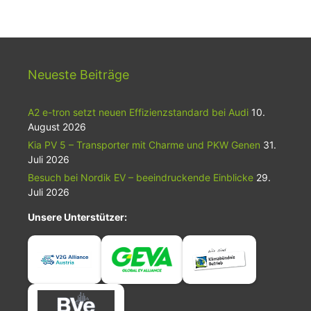
Neueste Beiträge
A2 e-tron setzt neuen Effizienzstandard bei Audi
10.
August 2026
Kia PV 5 – Transporter mit Charme und PKW Genen
31.
Juli 2026
Besuch bei Nordik EV – beeindruckende Einblicke
29.
Juli 2026
Unsere Unterstützer: