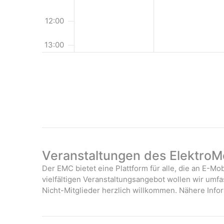
g
e
12:00
n
13:00
14:00
15:00
16:00
17:00
Veranstaltungen des ElektroMo
18:00
Der EMC bietet eine Plattform für alle, die an E-Mob
vielfältigen Veranstaltungsangebot wollen wir umf
19:00
Nicht-Mitglieder herzlich willkommen. Nähere Infor
20:00