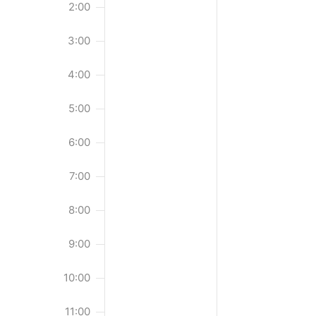
v
2:00
n
o
.
3:00
n
V
4:00
e
5:00
r
a
6:00
n
s
7:00
t
8:00
a
l
9:00
t
10:00
u
n
11:00