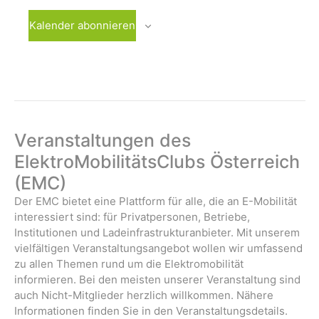
i
n
n
n
n
n
n
n
l
t
t
t
t
t
t
t
n
n
n
n
n
n
n
g
g
g
g
g
g
g
g
Kalender abonnieren
u
u
u
u
u
u
u
t
,
,
,
,
,
,
,
a
e
e
e
e
e
e
e
n
n
n
n
n
n
n
u
t
n
n
n
n
n
n
n
g
g
g
g
g
g
g
i
,
,
,
,
,
,
,
n
e
e
e
e
e
e
e
o
g
n
n
n
n
n
n
n
n
,
,
,
,
,
,
,
e
Veranstaltungen des
n
ElektroMobilitätsClubs Österreich
(EMC)
Der EMC bietet eine Plattform für alle, die an E-Mobilität
interessiert sind: für Privatpersonen, Betriebe,
Institutionen und Ladeinfrastrukturanbieter. Mit unserem
vielfältigen Veranstaltungsangebot wollen wir umfassend
zu allen Themen rund um die Elektromobilität
informieren. Bei den meisten unserer Veranstaltung sind
auch Nicht-Mitglieder herzlich willkommen. Nähere
Informationen finden Sie in den Veranstaltungsdetails.