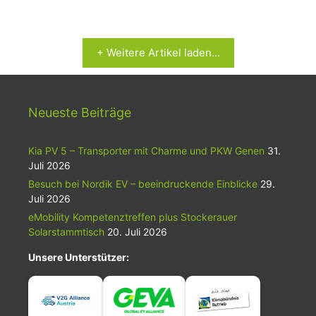
+ Weitere Artikel laden...
Neueste Beiträge
Kia PV 5 – Transporter mit Charme und PKW Genen
31.
Juli 2026
Besuch bei Nordik EV – beeindruckende Einblicke
29.
Juli 2026
eMobility Kompetenztreffen plus Stockerauer
Solarstammtisch
20. Juli 2026
Unsere Unterstützer: