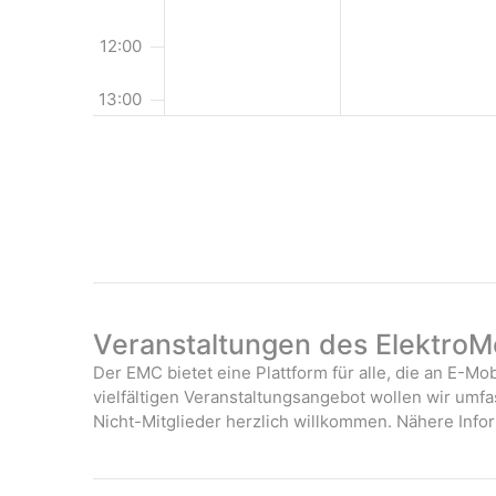
g
e
12:00
n
13:00
14:00
15:00
16:00
17:00
Veranstaltungen des ElektroMo
18:00
Der EMC bietet eine Plattform für alle, die an E-Mob
vielfältigen Veranstaltungsangebot wollen wir umf
19:00
Nicht-Mitglieder herzlich willkommen. Nähere Infor
20:00