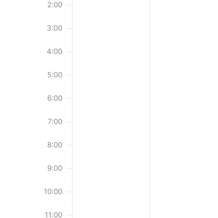
v
2:00
n
o
.
3:00
n
V
4:00
e
5:00
r
a
6:00
n
s
7:00
t
8:00
a
l
9:00
t
10:00
u
n
11:00