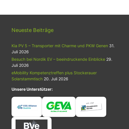
Neueste Beiträge
Kia PV 5 – Transporter mit Charme und PKW Genen
31.
Juli 2026
Besuch bei Nordik EV – beeindruckende Einblicke
29.
Juli 2026
eMobility Kompetenztreffen plus Stockerauer
Solarstammtisch
20. Juli 2026
Unsere Unterstützer: