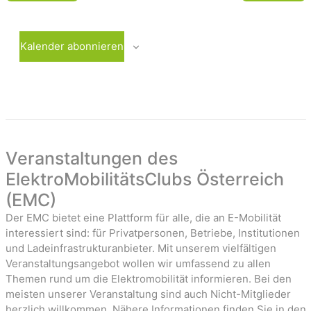
i
e
e
g
W
n
e
o
Kalender abonnieren
W
c
-
o
h
c
e
a
h
e
v
i
Veranstaltungen des
g
ElektroMobilitätsClubs Österreich
a
(EMC)
t
Der EMC bietet eine Plattform für alle, die an E-Mobilität
i
interessiert sind: für Privatpersonen, Betriebe, Institutionen
o
und Ladeinfrastrukturanbieter. Mit unserem vielfältigen
Veranstaltungsangebot wollen wir umfassend zu allen
n
Themen rund um die Elektromobilität informieren. Bei den
meisten unserer Veranstaltung sind auch Nicht-Mitglieder
herzlich willkommen. Nähere Informationen finden Sie in den