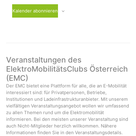
i
n
n
n
n
n
n
n
l
t
t
t
t
t
t
t
n
n
n
n
n
n
n
g
g
g
g
g
g
g
g
Kalender abonnieren
u
u
u
u
u
u
u
t
,
,
,
,
,
,
,
a
e
e
e
e
e
e
e
n
n
n
n
n
n
n
u
t
n
n
n
n
n
n
n
g
g
g
g
g
g
g
i
,
,
,
,
,
,
,
n
e
e
e
e
e
e
e
o
g
n
n
n
n
n
n
n
n
,
,
,
,
,
,
,
e
Veranstaltungen des
n
ElektroMobilitätsClubs Österreich
(EMC)
Der EMC bietet eine Plattform für alle, die an E-Mobilität
interessiert sind: für Privatpersonen, Betriebe,
Institutionen und Ladeinfrastrukturanbieter. Mit unserem
vielfältigen Veranstaltungsangebot wollen wir umfassend
zu allen Themen rund um die Elektromobilität
informieren. Bei den meisten unserer Veranstaltung sind
auch Nicht-Mitglieder herzlich willkommen. Nähere
Informationen finden Sie in den Veranstaltungsdetails.