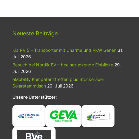
Neueste Beiträge
Kia PV 5 – Transporter mit Charme und PKW Genen
31.
Juli 2026
Besuch bei Nordik EV – beeindruckende Einblicke
29.
Juli 2026
eMobility Kompetenztreffen plus Stockerauer
Solarstammtisch
20. Juli 2026
Unsere Unterstützer: