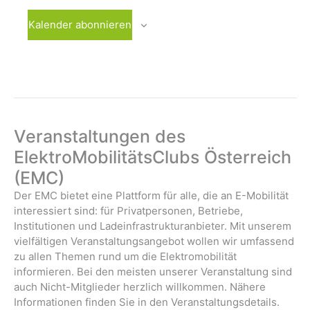
i
n
n
n
n
n
n
n
l
t
t
t
t
t
t
t
n
n
n
n
n
n
n
g
g
g
g
g
g
g
g
Kalender abonnieren
u
u
u
u
u
u
u
t
,
,
,
,
,
,
,
a
e
e
e
e
e
e
e
n
n
n
n
n
n
n
u
t
n
n
n
n
n
n
n
g
g
g
g
g
g
g
i
,
,
,
,
,
,
,
n
e
e
e
e
e
e
e
o
g
n
n
n
n
n
n
n
n
,
,
,
,
,
,
,
e
Veranstaltungen des
n
ElektroMobilitätsClubs Österreich
(EMC)
Der EMC bietet eine Plattform für alle, die an E-Mobilität
interessiert sind: für Privatpersonen, Betriebe,
Institutionen und Ladeinfrastrukturanbieter. Mit unserem
vielfältigen Veranstaltungsangebot wollen wir umfassend
zu allen Themen rund um die Elektromobilität
informieren. Bei den meisten unserer Veranstaltung sind
auch Nicht-Mitglieder herzlich willkommen. Nähere
Informationen finden Sie in den Veranstaltungsdetails.