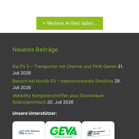
+ Weitere Artikel laden...
Neueste Beiträge
Kia PV 5 – Transporter mit Charme und PKW Genen
31.
Juli 2026
Besuch bei Nordik EV – beeindruckende Einblicke
29.
Juli 2026
eMobility Kompetenztreffen plus Stockerauer
Solarstammtisch
20. Juli 2026
Unsere Unterstützer: