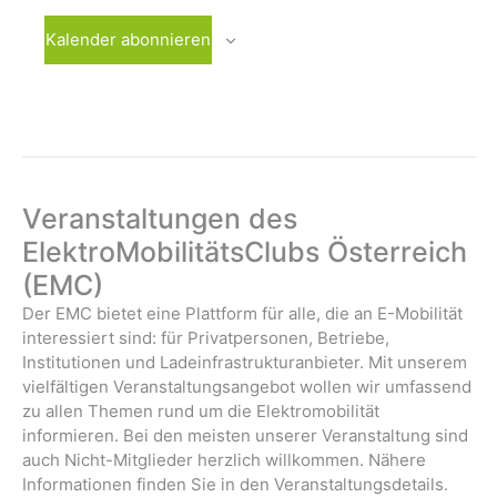
i
n
n
n
n
n
n
n
l
t
t
t
t
t
t
t
n
n
n
n
n
n
n
g
g
g
g
g
g
g
g
Kalender abonnieren
u
u
u
u
u
u
u
t
,
,
,
,
,
,
,
a
e
e
e
e
e
e
e
n
n
n
n
n
n
n
u
t
n
n
n
n
n
n
n
g
g
g
g
g
g
g
i
,
,
,
,
,
,
,
n
e
e
e
e
e
e
e
o
g
n
n
n
n
n
n
n
n
,
,
,
,
,
,
,
e
Veranstaltungen des
n
ElektroMobilitätsClubs Österreich
(EMC)
Der EMC bietet eine Plattform für alle, die an E-Mobilität
interessiert sind: für Privatpersonen, Betriebe,
Institutionen und Ladeinfrastrukturanbieter. Mit unserem
vielfältigen Veranstaltungsangebot wollen wir umfassend
zu allen Themen rund um die Elektromobilität
informieren. Bei den meisten unserer Veranstaltung sind
auch Nicht-Mitglieder herzlich willkommen. Nähere
Informationen finden Sie in den Veranstaltungsdetails.