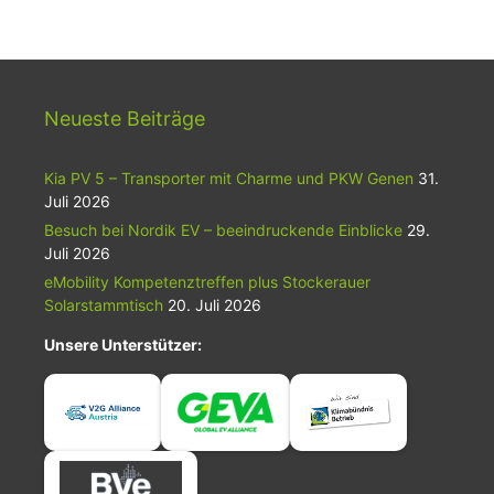
Neueste Beiträge
Kia PV 5 – Transporter mit Charme und PKW Genen
31.
Juli 2026
Besuch bei Nordik EV – beeindruckende Einblicke
29.
Juli 2026
eMobility Kompetenztreffen plus Stockerauer
Solarstammtisch
20. Juli 2026
Unsere Unterstützer: