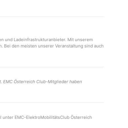
N
A
a
n
v
s
i
i
c
g
h
onen und Ladeinfrastrukturanbieter. Mit unserem
a
t
n. Bei den meisten unserer Veranstaltung sind auch
t
e
n
i
-
o
N
n
a
t. EMC Österreich Club-Mitglieder haben
v
i
g
a
t
l unter EMC-ElektroMobilitätsClub Österreich
i
o