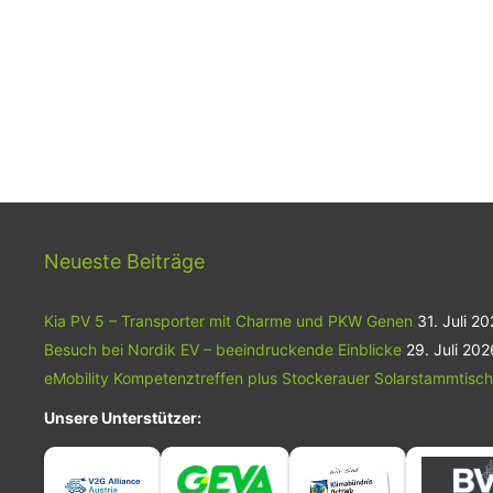
Neueste Beiträge
Kia PV 5 – Transporter mit Charme und PKW Genen
31. Juli 2
Besuch bei Nordik EV – beeindruckende Einblicke
29. Juli 202
eMobility Kompetenztreffen plus Stockerauer Solarstammtisch
Unsere Unterstützer: