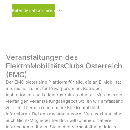
i
n
n
n
n
n
n
n
l
t
t
t
t
t
t
t
n
n
n
n
n
g
g
g
g
g
g
g
g
Kalender abonnieren
u
u
u
u
u
u
u
t
,
,
,
,
,
a
e
e
e
e
e
e
e
n
n
n
n
n
n
n
u
t
n
n
n
n
n
n
n
g
g
g
g
g
g
g
i
,
,
,
,
,
,
,
n
e
e
e
e
e
e
e
o
g
n
n
n
n
n
n
n
n
,
,
,
,
,
,
,
e
Veranstaltungen des
n
ElektroMobilitätsClubs Österreich
(EMC)
Der EMC bietet eine Plattform für alle, die an E-Mobilität
interessiert sind: für Privatpersonen, Betriebe,
Institutionen und Ladeinfrastrukturanbieter. Mit unserem
vielfältigen Veranstaltungsangebot wollen wir umfassend
zu allen Themen rund um die Elektromobilität
informieren. Bei den meisten unserer Veranstaltung sind
auch Nicht-Mitglieder herzlich willkommen. Nähere
Informationen finden Sie in den Veranstaltungsdetails.