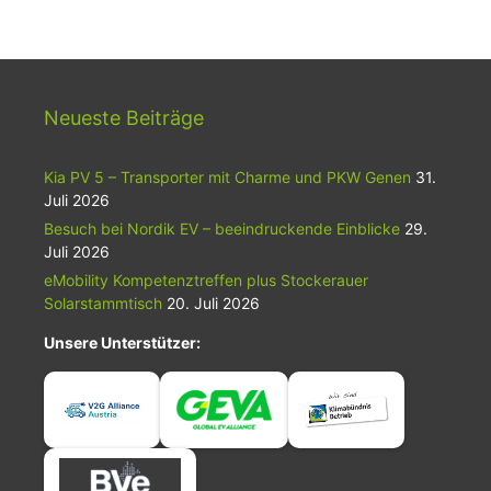
Neueste Beiträge
Kia PV 5 – Transporter mit Charme und PKW Genen
31.
Juli 2026
Besuch bei Nordik EV – beeindruckende Einblicke
29.
Juli 2026
eMobility Kompetenztreffen plus Stockerauer
Solarstammtisch
20. Juli 2026
Unsere Unterstützer: