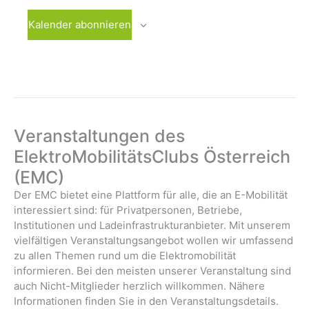
i
n
n
n
n
n
n
n
l
t
t
t
t
t
t
t
n
n
n
n
n
n
n
g
g
g
g
g
g
g
g
Kalender abonnieren
u
u
u
u
u
u
u
t
,
,
,
,
,
,
,
a
e
e
e
e
e
e
e
n
n
n
n
n
n
n
u
t
n
n
n
n
n
n
n
g
g
g
g
g
g
g
i
,
,
,
,
,
,
,
n
e
e
e
e
e
e
e
o
g
n
n
n
n
n
n
n
n
,
,
,
,
,
,
,
e
Veranstaltungen des
n
ElektroMobilitätsClubs Österreich
(EMC)
Der EMC bietet eine Plattform für alle, die an E-Mobilität
interessiert sind: für Privatpersonen, Betriebe,
Institutionen und Ladeinfrastrukturanbieter. Mit unserem
vielfältigen Veranstaltungsangebot wollen wir umfassend
zu allen Themen rund um die Elektromobilität
informieren. Bei den meisten unserer Veranstaltung sind
auch Nicht-Mitglieder herzlich willkommen. Nähere
Informationen finden Sie in den Veranstaltungsdetails.