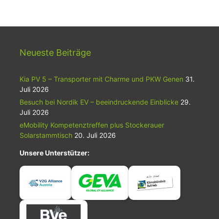
Neueste Beiträge
Kia PV 5 – Transporter mit Charme und PKW Genen
31.
Juli 2026
Besuch bei Nordik EV – beeindruckende Einblicke
29.
Juli 2026
eMobility Kompetenztreffen plus Stockerauer
Solarstammtisch
20. Juli 2026
Unsere Unterstützer: