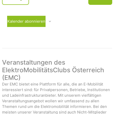
c
e
V
r
e
h
a
r
t
n
a
Kalender abonnieren
e
s
n
t
s
n
a
t
-
l
a
t
l
u
t
a
n
u
Veranstaltungen des
v
g
n
ElektroMobilitätsClubs Österreich
i
e
g
(EMC)
n
e
g
n
Der EMC bietet eine Plattform für alle, die an E-Mobilität
a
interessiert sind: für Privatpersonen, Betriebe, Institutionen
t
und Ladeinfrastrukturanbieter. Mit unserem vielfältigen
Veranstaltungsangebot wollen wir umfassend zu allen
i
Themen rund um die Elektromobilität informieren. Bei den
o
meisten unserer Veranstaltung sind auch Nicht-Mitglieder