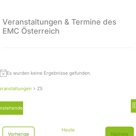
Veranstaltungen & Termine des
EMC Österreich
Es wurden keine Ergebnisse gefunden.
eranstaltungen
ZS
A
nstehende
L
n
i
s
s
t
i
Heute
V
Vorherige
Nächste
e