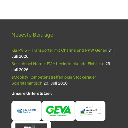
Neueste Beiträge
Kia PV 5 – Transporter mit Charme und PKW Genen
31.
Juli 2026
Besuch bei Nordik EV – beeindruckende Einblicke
29.
Juli 2026
eMobility Kompetenztreffen plus Stockerauer
Solarstammtisch
20. Juli 2026
Unsere Unterstützer: