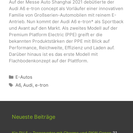
Auf der Messe Auto Shanghai 2021 debütierte der
Audi A6 e-tron concept als Vorläufer einer innovativen
Familie von Großserien-Automobilen mit reinem E-
Antrieb. Nun kommt der Audi A6 e-tron* als Sportback
und Avant auf den Markt. Als zweites Modell auf der
Premium Platform Electric (PPE) greift er die
bekannten Produktstärken der PPE mit Blick auf
Performance, Reichweite, Effizienz und Laden auf.
Darüber hinaus ist es das erste Modell mit
Flachbodenkonzept auf der Plattform.
Kategorien
E-Autos
Schlagwörter
A6
,
Audi
,
e-tron
Neueste Beiträge
Kia PV 5 – Transporter mit Charme und PKW Genen
31.