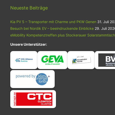
Markteinführung des weiterentwickelten
Fahrassistenzsystems in Japan ist für
Neueste Beiträge
das Geschäftsjahr 2027 geplant.
Kia PV 5 – Transporter mit Charme und PKW Genen
31. Juli 2
Besuch bei Nordik EV – beeindruckende Einblicke
29. Juli 202
eMobility Kompetenztreffen plus Stockerauer Solarstammtisch
Unsere Unterstützer: