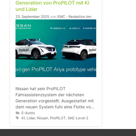
Generation von ProPILOT mit KI
und Lidar
23. September 2025
von
EMC - Redaktion bm
Nissan hat sein ProPILOT
Fahrassistenzsystem der nächsten
Generation vorgestellt: Ausgestattet mit
dem neuen System fuhr eine Flotte von
vollelektrischen Prototypen auf Basis
Kategorien
E-Autos
Schlagwörter
KI
,
Lidar
,
Nissan
,
ProPILOT
,
SAE-Level 2
des Nissan Ariya sicher und souverän im
komplexen städtischen Umfeld der
Tokioter Innenstadt. Die