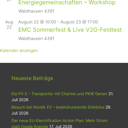
Energiegemeinschaften – Workshop
Waldhausen
4391
Aug
August 22 @ 10:00
-
August 23 @ 17:00
22
EMC Sommerfest & Live V2G-Feldtest
Waldhausen
4391
Kalender anzeigen
Neueste Beiträge
Kia PV 5 – Transporter mit Charme und PKW Genen
31.
Juli 2026
Besuch bei Nordik EV – beeindruckende Einblicke
29.
Juli 2026
Der neue EU-Electrification Action Plan: Mehr Strom
statt fossile Energie
17. Juli 2026