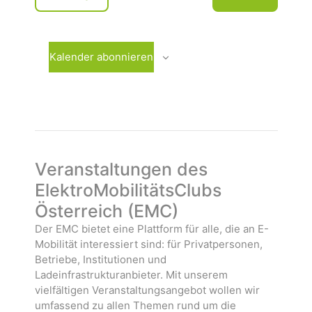
u
e
V
m
r
e
w
a
r
ä
n
a
Kalender abonnieren
h
s
n
l
t
s
e
a
t
n
l
a
.
t
l
u
t
n
u
Veranstaltungen des
g
n
ElektroMobilitätsClubs
e
g
Österreich (EMC)
n
e
n
Der EMC bietet eine Plattform für alle, die an E-
Mobilität interessiert sind: für Privatpersonen,
Betriebe, Institutionen und
Ladeinfrastrukturanbieter. Mit unserem
vielfältigen Veranstaltungsangebot wollen wir
umfassend zu allen Themen rund um die