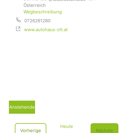
Österreich
Wegbeschreibung
0726261280
www.autohaus-ott.at
Anstehende
D
a
Heute
t
V
Vorherige
Nächste