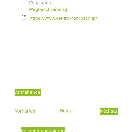
Österreich
Wegbeschreibung
https://www.centro-rohrbach.at/
Anstehende
D
a
V
Heute
Vorherige
Nächste
t
e
V
u
r
e
m
a
r
Kalender abonnieren
w