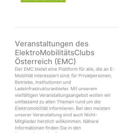
n
a
ä
s
n
h
t
s
l
a
t
e
l
a
n
t
l
.
Veranstaltungen des
u
t
n
u
ElektroMobilitätsClubs
g
n
Österreich (EMC)
e
g
Der EMC bietet eine Plattform für alle, die an E-
n
e
Mobilität interessiert sind: für Privatpersonen,
n
Betriebe, Institutionen und
Ladeinfrastrukturanbieter. Mit unserem
vielfältigen Veranstaltungsangebot wollen wir
umfassend zu allen Themen rund um die
Elektromobilität informieren. Bei den meisten
unserer Veranstaltung sind auch Nicht-
Mitglieder herzlich willkommen. Nähere
Informationen finden Sie in den