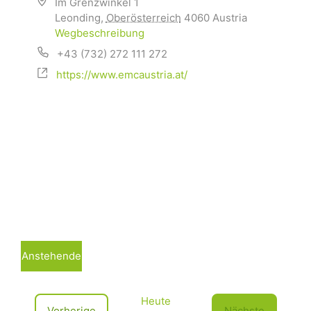
Im Grenzwinkel 1
Leonding
,
Oberösterreich
4060
Austria
Wegbeschreibung
+43 (732) 272 111 272
https://www.emcaustria.at/
Anstehende
D
a
Heute
t
V
Vorherige
Nächste