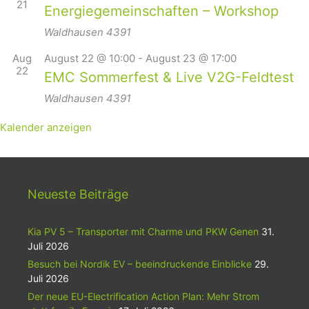
21
Energiegemeinschaften – Workshop
Waldhausen
4391
Aug
August 22 @ 10:00
-
August 23 @ 17:00
22
EMC Sommerfest & Live V2G-Feldtest
Waldhausen
4391
Kalender anzeigen
Neueste Beiträge
Kia PV 5 – Transporter mit Charme und PKW Genen
31.
Juli 2026
Besuch bei Nordik EV – beeindruckende Einblicke
29.
Juli 2026
Der neue EU-Electrification Action Plan: Mehr Strom