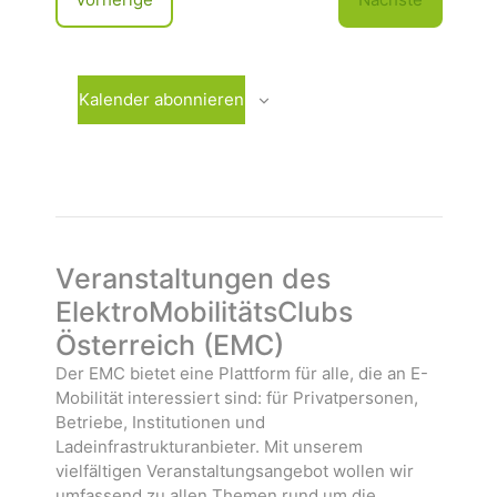
u
e
V
m
r
e
w
a
r
ä
n
a
Kalender abonnieren
h
s
n
l
t
s
e
a
t
n
l
a
.
t
l
u
t
n
u
Veranstaltungen des
g
n
ElektroMobilitätsClubs
e
g
Österreich (EMC)
n
e
n
Der EMC bietet eine Plattform für alle, die an E-
Mobilität interessiert sind: für Privatpersonen,
Betriebe, Institutionen und
Ladeinfrastrukturanbieter. Mit unserem
vielfältigen Veranstaltungsangebot wollen wir
umfassend zu allen Themen rund um die