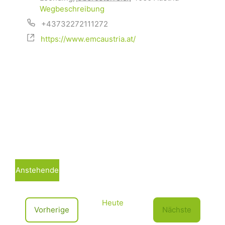
Wegbeschreibung
+43732272111272
https://www.emcaustria.at/
Anstehende
D
a
Heute
t
V
Vorherige
Nächste
u
e
V