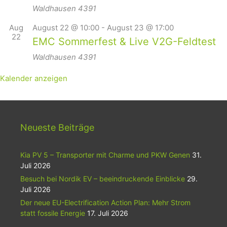
Waldhausen
4391
Aug
August 22 @ 10:00
-
August 23 @ 17:00
22
EMC Sommerfest & Live V2G-Feldtest
Waldhausen
4391
Kalender anzeigen
Neueste Beiträge
Kia PV 5 – Transporter mit Charme und PKW Genen
31.
Juli 2026
Besuch bei Nordik EV – beeindruckende Einblicke
29.
Juli 2026
Der neue EU-Electrification Action Plan: Mehr Strom
statt fossile Energie
17. Juli 2026