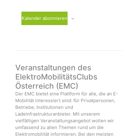
m
r
e
w
a
r
ä
n
a
Kalender abonnieren
h
s
n
l
t
s
e
a
t
n
l
a
.
t
l
u
t
n
u
Veranstaltungen des
g
n
ElektroMobilitätsClubs
e
g
Österreich (EMC)
n
e
n
Der EMC bietet eine Plattform für alle, die an E-
Mobilität interessiert sind: für Privatpersonen,
Betriebe, Institutionen und
Ladeinfrastrukturanbieter. Mit unserem
vielfältigen Veranstaltungsangebot wollen wir
umfassend zu allen Themen rund um die
Elektromobilität informieren. Bei den meisten