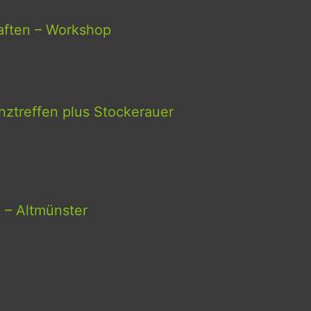
aften – Workshop
ztreffen plus Stockerauer
t – Altmünster