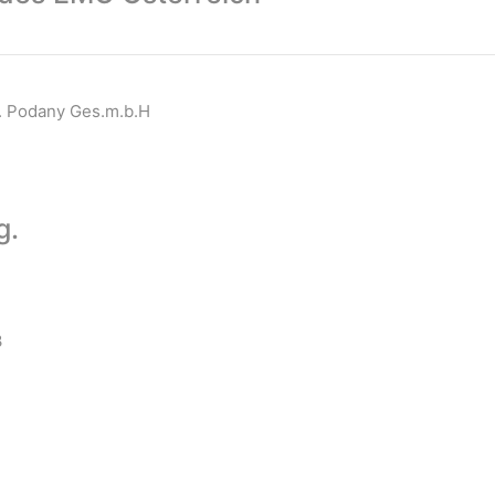
g. Podany Ges.m.b.H
g.
3