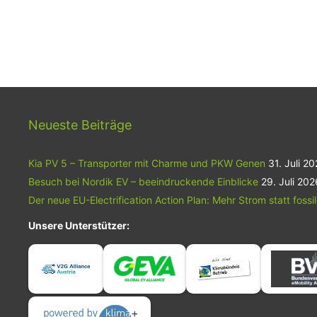
Neueste Beiträge
Kia PV 5 – Transporter mit Charme und PKW Genen
31. Juli 2
Besuch bei Nordik EV – beeindruckende Einblicke
29. Juli 202
Der neue EU-Electrification Action Plan: Mehr Strom statt fossi
Unsere Unterstützer: