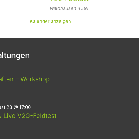
Waldhausen
4391
Kalender anzeigen
ltungen
aften – Workshop
st 23 @ 17:00
 Live V2G-Feldtest