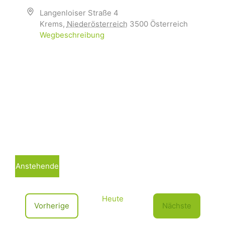
Langenloiser Straße 4
Krems
,
Niederösterreich
3500
Österreich
Wegbeschreibung
Anstehende
D
a
Heute
t
V
Vorherige
Nächste
u
e
V