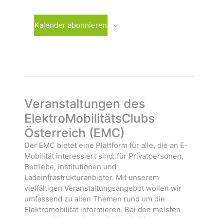
m
r
e
w
a
r
ä
n
a
Kalender abonnieren
h
s
n
l
t
s
e
a
t
n
l
a
.
t
l
u
t
n
u
Veranstaltungen des
g
n
ElektroMobilitätsClubs
e
g
Österreich (EMC)
n
e
n
Der EMC bietet eine Plattform für alle, die an E-
Mobilität interessiert sind: für Privatpersonen,
Betriebe, Institutionen und
Ladeinfrastrukturanbieter. Mit unserem
vielfältigen Veranstaltungsangebot wollen wir
umfassend zu allen Themen rund um die
Elektromobilität informieren. Bei den meisten