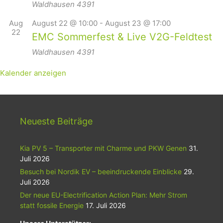
Waldhausen
4391
Aug
August 22 @ 10:00
-
August 23 @ 17:00
22
EMC Sommerfest & Live V2G-Feldtest
Waldhausen
4391
Kalender anzeigen
Neueste Beiträge
Kia PV 5 – Transporter mit Charme und PKW Genen
31.
Juli 2026
Besuch bei Nordik EV – beeindruckende Einblicke
29.
Juli 2026
Der neue EU-Electrification Action Plan: Mehr Strom
statt fossile Energie
17. Juli 2026