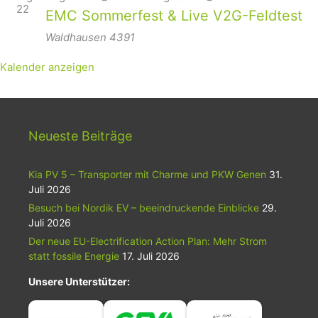
22
EMC Sommerfest & Live V2G-Feldtest
Waldhausen
4391
Kalender anzeigen
Neueste Beiträge
Kia PV 5 – Transporter mit Charme und PKW Genen
31.
Juli 2026
Besuch bei Nordik EV – beeindruckende Einblicke
29.
Juli 2026
Der neue EU-Electrification Action Plan: Mehr Strom
statt fossile Energie
17. Juli 2026
Unsere Unterstützer: