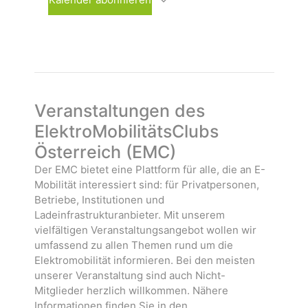
h
s
n
l
t
s
e
a
t
n
l
a
.
t
l
u
t
n
u
Veranstaltungen des
g
n
ElektroMobilitätsClubs
e
g
Österreich (EMC)
n
e
n
Der EMC bietet eine Plattform für alle, die an E-
Mobilität interessiert sind: für Privatpersonen,
Betriebe, Institutionen und
Ladeinfrastrukturanbieter. Mit unserem
vielfältigen Veranstaltungsangebot wollen wir
umfassend zu allen Themen rund um die
Elektromobilität informieren. Bei den meisten
unserer Veranstaltung sind auch Nicht-
Mitglieder herzlich willkommen. Nähere
Informationen finden Sie in den