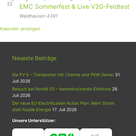
22
EMC Sommerfest & Live V2G-Feldtest
Waldhausen
4391
Kalender anzeigen
Neueste Beiträge
Kia PV 5 – Transporter mit Charme und PKW Genen
31.
Juli 2026
Besuch bei Nordik EV – beeindruckende Einblicke
29.
Juli 2026
Der neue EU-Electrification Action Plan: Mehr Strom
statt fossile Energie
17. Juli 2026
Unsere Unterstützer: