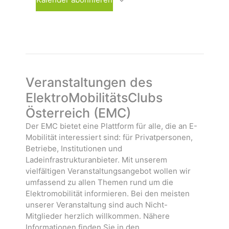
h
s
n
l
t
s
e
a
t
n
l
a
.
t
l
u
t
n
u
Veranstaltungen des
g
n
ElektroMobilitätsClubs
e
g
Österreich (EMC)
n
e
n
Der EMC bietet eine Plattform für alle, die an E-
Mobilität interessiert sind: für Privatpersonen,
Betriebe, Institutionen und
Ladeinfrastrukturanbieter. Mit unserem
vielfältigen Veranstaltungsangebot wollen wir
umfassend zu allen Themen rund um die
Elektromobilität informieren. Bei den meisten
unserer Veranstaltung sind auch Nicht-
Mitglieder herzlich willkommen. Nähere
Informationen finden Sie in den