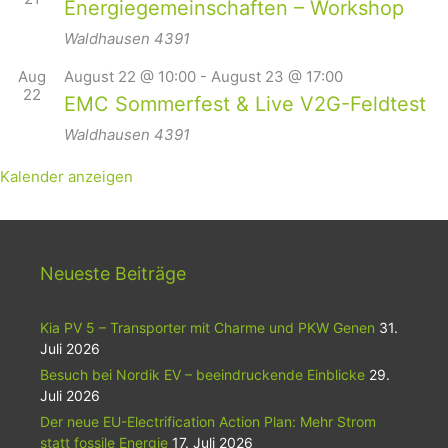
Energiegemeinschaften – Workshop
Waldhausen
4391
Aug
August 22 @ 10:00
-
August 23 @ 17:00
22
EMC Sommerfest & Live V2G-Feldtest
Waldhausen
4391
Kalender anzeigen
Neueste Beiträge
Kia PV 5 – Transporter mit Charme und PKW Genen
31.
Juli 2026
Besuch bei Nordik EV – beeindruckende Einblicke
29.
Juli 2026
Der neue EU-Electrification Action Plan: Mehr Strom
statt fossile Energie
17. Juli 2026