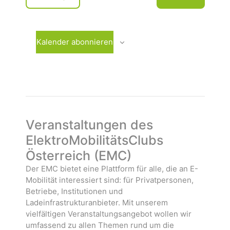
u
e
V
m
r
e
w
a
r
ä
n
a
Kalender abonnieren
h
s
n
l
t
s
e
a
t
n
l
a
.
t
l
u
t
n
u
Veranstaltungen des
g
n
ElektroMobilitätsClubs
e
g
Österreich (EMC)
n
e
n
Der EMC bietet eine Plattform für alle, die an E-
Mobilität interessiert sind: für Privatpersonen,
Betriebe, Institutionen und
Ladeinfrastrukturanbieter. Mit unserem
vielfältigen Veranstaltungsangebot wollen wir
umfassend zu allen Themen rund um die