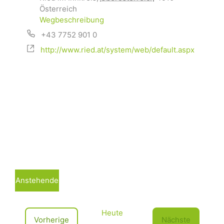
Österreich
Wegbeschreibung
+43 7752 901 0
http://www.ried.at/system/web/default.aspx
Anstehende
D
a
Heute
t
V
Vorherige
Nächste