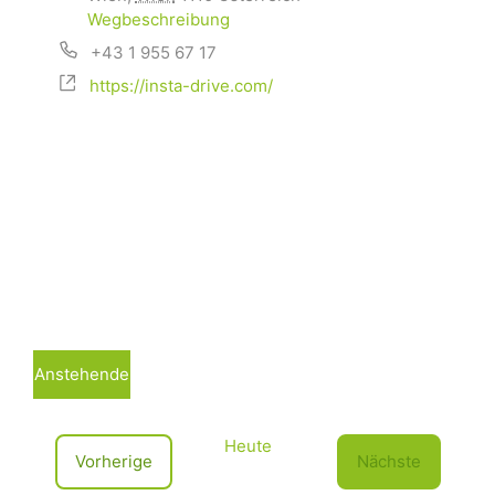
Wegbeschreibung
+43 1 955 67 17
https://insta-drive.com/
Anstehende
D
a
Heute
t
V
Vorherige
Nächste
u
e
V