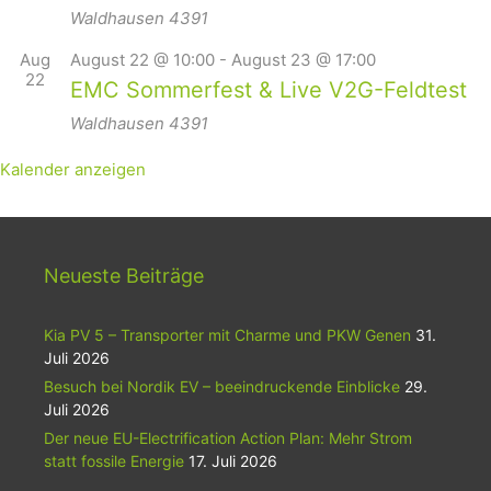
Waldhausen
4391
Aug
August 22 @ 10:00
-
August 23 @ 17:00
22
EMC Sommerfest & Live V2G-Feldtest
Waldhausen
4391
Kalender anzeigen
Neueste Beiträge
Kia PV 5 – Transporter mit Charme und PKW Genen
31.
Juli 2026
Besuch bei Nordik EV – beeindruckende Einblicke
29.
Juli 2026
Der neue EU-Electrification Action Plan: Mehr Strom
statt fossile Energie
17. Juli 2026