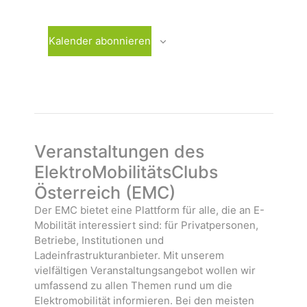
m
r
e
w
a
r
ä
n
a
Kalender abonnieren
h
s
n
l
t
s
e
a
t
n
l
a
.
t
l
u
t
n
u
Veranstaltungen des
g
n
ElektroMobilitätsClubs
e
g
Österreich (EMC)
n
e
n
Der EMC bietet eine Plattform für alle, die an E-
Mobilität interessiert sind: für Privatpersonen,
Betriebe, Institutionen und
Ladeinfrastrukturanbieter. Mit unserem
vielfältigen Veranstaltungsangebot wollen wir
umfassend zu allen Themen rund um die
Elektromobilität informieren. Bei den meisten