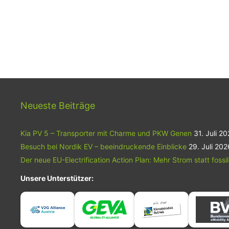
Neueste Beiträge
Kia PV 5 – Transporter mit Charme und PKW Genen
31. Juli 2
Besuch bei Nordik EV – beeindruckende Einblicke
29. Juli 202
Der neue EU-Electrification Action Plan: Mehr Strom statt fossi
Unsere Unterstützer: