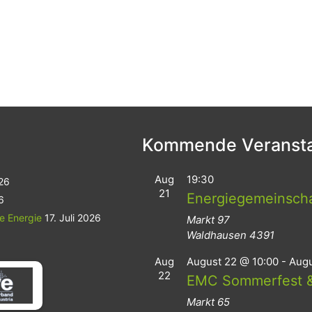
Kommende Veransta
Aug
19:30
026
21
Energiegemeinsch
6
le Energie
17. Juli 2026
Markt 97
Waldhausen
4391
Aug
August 22 @ 10:00
-
Augu
22
EMC Sommerfest &
Markt 65