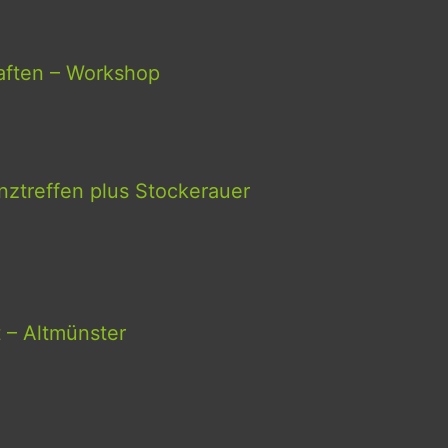
aften – Workshop
ztreffen plus Stockerauer
t – Altmünster