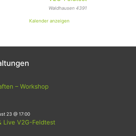
Waldhausen
4391
Kalender anzeigen
ltungen
aften – Workshop
st 23 @ 17:00
 Live V2G-Feldtest