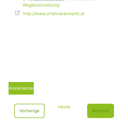
Wegbeschreibung
http://www.urfahranermarkt.at
Anstehende
D
a
Heute
t
V
Vorherige
Nächste
u
e
V
m
r
e