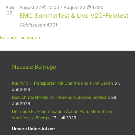
Aug
August 22 @ 10:00
-
August 23 @ 17:00
22
EMC Sommerfest & Live V2G-Feldtest
Waldhausen
4391
Kalender anzeigen
Neueste Beiträge
Kia PV 5 – Transporter mit Charme und PKW Genen
31.
Juli 2026
Besuch bei Nordik EV – beeindruckende Einblicke
29.
Juli 2026
Der neue EU-Electrification Action Plan: Mehr Strom
statt fossile Energie
17. Juli 2026
Unsere Unterstützer: