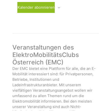
w
a
r
ä
n
a
Kalender abonnieren
h
s
n
l
t
s
e
a
t
n
l
a
.
t
l
u
t
n
u
Veranstaltungen des
g
n
ElektroMobilitätsClubs
e
g
Österreich (EMC)
n
e
n
Der EMC bietet eine Plattform für alle, die an E-
Mobilität interessiert sind: für Privatpersonen,
Betriebe, Institutionen und
Ladeinfrastrukturanbieter. Mit unserem
vielfältigen Veranstaltungsangebot wollen wir
umfassend zu allen Themen rund um die
Elektromobilität informieren. Bei den meisten
unserer Veranstaltung sind auch Nicht-