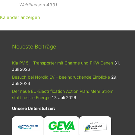
Waldhausen
4391
Kalender anzeigen
Neueste Beiträge
Kia PV 5 – Transporter mit Charme und PKW Genen
31.
Juli 2026
Besuch bei Nordik EV – beeindruckende Einblicke
29.
Juli 2026
Der neue EU-Electrification Action Plan: Mehr Strom
statt fossile Energie
17. Juli 2026
Unsere Unterstützer: