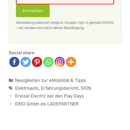
Anmelden
Abmeldung jederzeit möglich. Double-Opt-in gemäß DSGVO
– wir senden erst nach deiner Bestätigung.
Social share
Kategorien
Neuigkeiten zur eMobilität & Tipps
Schlagwörter
Elektroauto
,
Erfahrungsbericht
,
SION
Beitrags-
Kreisel Electric bei den Play Days
Navigation
EINO GmbH als LADEPARTNER