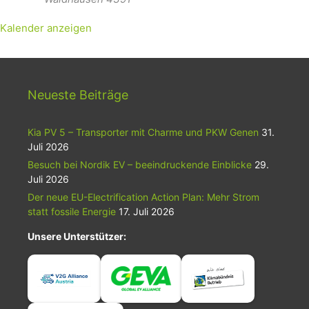
Kalender anzeigen
Neueste Beiträge
Kia PV 5 – Transporter mit Charme und PKW Genen
31.
Juli 2026
Besuch bei Nordik EV – beeindruckende Einblicke
29.
Juli 2026
Der neue EU-Electrification Action Plan: Mehr Strom
statt fossile Energie
17. Juli 2026
Unsere Unterstützer: