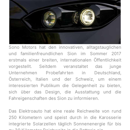
Sono Motors hat den innovativen, alltagstauglichen
und familienfreundlichen Sion im Sommer 2017
erstmals einer breiten, internationalen Öffentlichkeit
vorgestellt. Seitdem veranstaltet das junge
Unternehmen Probefahrten in Deutschland,
Österreich, Italien und der Schweiz, um einem
interessierten Publikum die Gelegenheit zu bieten,
sich über das Design, die Ausstattung und die
Fahreigenschaften des Sion zu informieren.
Das Elektroauto hat eine reale Reichweite von rund
250 Kilometern und speist durch in die Karosserie
integrierte Solarzellen täglich Sonnenenergie für bis