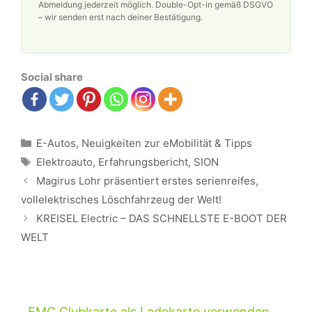
Abmeldung jederzeit möglich. Double-Opt-in gemäß DSGVO
– wir senden erst nach deiner Bestätigung.
Social share
Kategorien
E-Autos
,
Neuigkeiten zur eMobilität & Tipps
Schlagwörter
Elektroauto
,
Erfahrungsbericht
,
SION
Beitrags-
Magirus Lohr präsentiert erstes serienreifes,
Navigation
vollelektrisches Löschfahrzeug der Welt!
KREISEL Electric – DAS SCHNELLSTE E-BOOT DER
WELT
EMC Clubkarte als Ladekarte verwenden