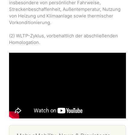
insbesondere von persönlicher Fahrweise,
Streckenbeschaffenheit, Außentemperatur, Nutzung
von Heizung und Klimaanlage sowie thermischer
Vorkonditionierung.
(2) WLTP-Zyklus, vorbehaltlich der abschließenden
Homologation.