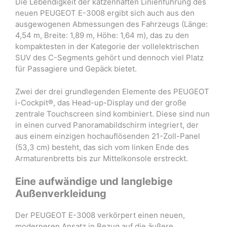
Die Lebendigkeit der katzenhaften Linienführung des
neuen PEUGEOT E-3008 ergibt sich auch aus den
ausgewogenen Abmessungen des Fahrzeugs (Länge:
4,54 m, Breite: 1,89 m, Höhe: 1,64 m), das zu den
kompaktesten in der Kategorie der vollelektrischen
SUV des C-Segments gehört und dennoch viel Platz
für Passagiere und Gepäck bietet.
Zwei der drei grundlegenden Elemente des PEUGEOT
i-Cockpit®, das Head-up-Display und der große
zentrale Touchscreen sind kombiniert. Diese sind nun
in einen curved Panoramabildschirm integriert, der
aus einem einzigen hochauflösenden 21-Zoll-Panel
(53,3 cm) besteht, das sich vom linken Ende des
Armaturenbretts bis zur Mittelkonsole erstreckt.
Eine aufwändige und langlebige
Außenverkleidung
Der PEUGEOT E-3008 verkörpert einen neuen,
moderneren Ansatz in Bezug auf die äußere