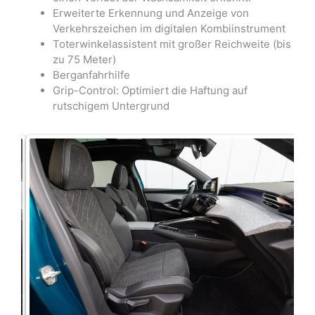
Erweiterte Erkennung und Anzeige von
Verkehrszeichen im digitalen Kombiinstrument
Toterwinkelassistent mit großer Reichweite (bis
zu 75 Meter)
Berganfahrhilfe
Grip-Control: Optimiert die Haftung auf
rutschigem Untergrund