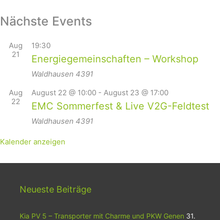
Nächste Events
Aug
19:30
21
Energiegemeinschaften – Workshop
Waldhausen
4391
Aug
August 22 @ 10:00
-
August 23 @ 17:00
22
EMC Sommerfest & Live V2G-Feldtest
Waldhausen
4391
Kalender anzeigen
Neueste Beiträge
Kia PV 5 – Transporter mit Charme und PKW Genen
31.