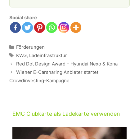
Social share
Kategorien
Förderungen
Schlagwörter
KWG
,
Ladeinfrastruktur
Beitrags-
Red Dot Design Award – Hyundai Nexo & Kona
Navigation
Wiener E-Carsharing Anbieter startet
Crowdinvesting-Kampagne
EMC Clubkarte als Ladekarte verwenden