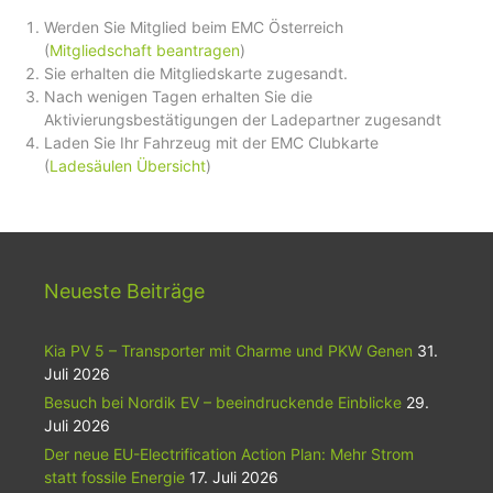
Werden Sie Mitglied beim EMC Österreich
(
Mitgliedschaft beantragen
)
Sie erhalten die Mitgliedskarte zugesandt.
Nach wenigen Tagen erhalten Sie die
Aktivierungsbestätigungen der Ladepartner zugesandt
Laden Sie Ihr Fahrzeug mit der EMC Clubkarte
(
Ladesäulen Übersicht
)
Neueste Beiträge
Kia PV 5 – Transporter mit Charme und PKW Genen
31.
Juli 2026
Besuch bei Nordik EV – beeindruckende Einblicke
29.
Juli 2026
Der neue EU-Electrification Action Plan: Mehr Strom
statt fossile Energie
17. Juli 2026