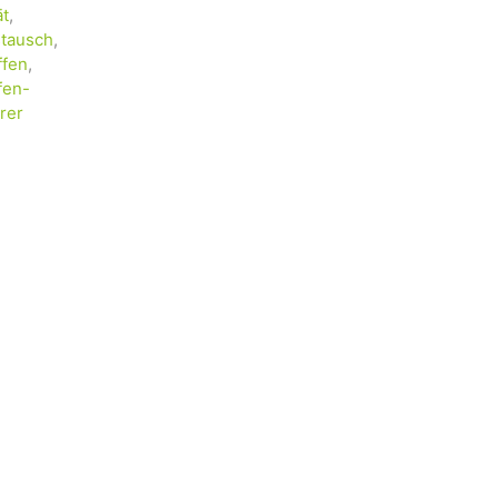
ät
,
tausch
,
ffen
,
fen-
rer