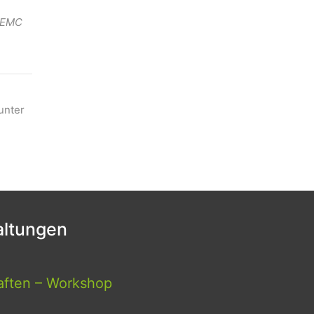
. EMC
unter
ltungen
aften – Workshop