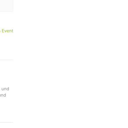
s Event
n und
und