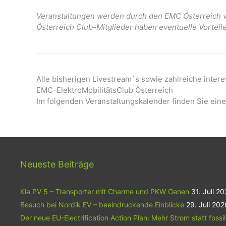
Veranstaltungen werden durch den EMC Österreich ve
Österreich Club-Mitglieder haben eventuelle Vorteil
Alle bisherigen Livestream`s sowie zahlreiche inter
EMC-ElektroMobilitätsClub Österreich
Im folgenden Veranstaltungskalender finden Sie eine
Neueste Beiträge
Kia PV 5 – Transporter mit Charme und PKW Genen
31. Juli 2
Besuch bei Nordik EV – beeindruckende Einblicke
29. Juli 202
Der neue EU-Electrification Action Plan: Mehr Strom statt fossi