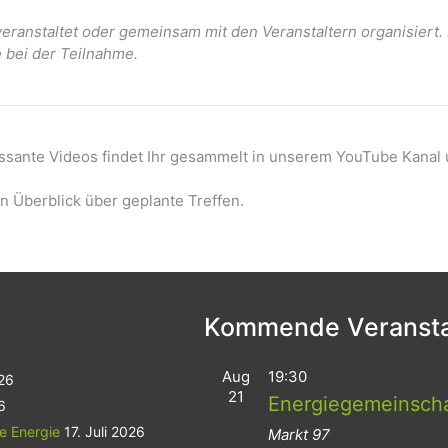
ranstaltet oder gemeinsam mit den Veranstaltern organisiert
e bei der Teilnahme.
essante Videos findet Ihr gesammelt in unserem YouTube Kanal 
n Überblick über geplante Treffen.
Kommende Veransta
Aug
19:30
026
21
Energiegemeinsch
6
le Energie
17. Juli 2026
Markt 97