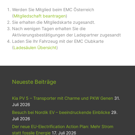
Werden Sie Mitglied beim EMC Österreich
(
Mitgliedschaft beantragen
)
Sie erhalten die Mitgliedskarte zugesandt.
Nach wenigen Tagen erhalten Sie die
Aktivierungsbestätigungen der Ladepartner zugesandt
Laden Sie Ihr Fahrzeug mit der EMC Clubkarte
(
Ladesäulen Übersicht
)
Neueste Beiträge
Kia PV 5 – Transporter mit Charme und PKW Genen
31.
Juli 2026
Besuch bei Nordik EV – beeindruckende Einblicke
29.
Juli 2026
Der neue EU-Electrification Action Plan: Mehr Strom
statt fossile Energie
17. Juli 2026