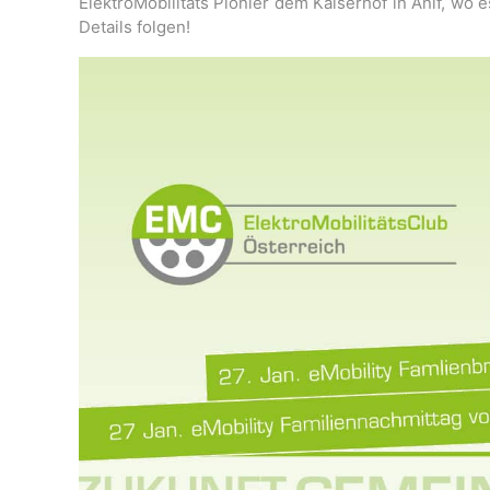
ElektroMobilitäts Pionier dem Kaiserhof in Anif, wo 
Details folgen!