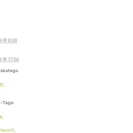
9 @ 8:00
9 @ 17:00
gskatego
MC
-Tags:
ät
,
tausch
,