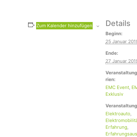
Details
Zum Kalender hinzufügen
Beginn:
25 Januar 201
Ende:
27 Januar 201
Veranstaltun
rien:
EMC Event
,
E
Exklusiv
Veranstaltung
Elektroauto
,
Elektromobilit
Erfahrung
,
Erfahrungsaus