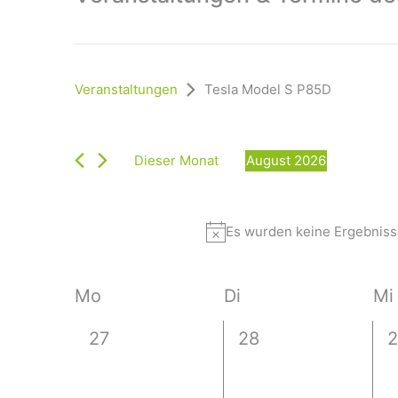
Veranstaltungen
Tesla Model S P85D
Dieser Monat
August 2026
D
a
t
Es wurden keine Ergebnisse
u
m
w
K
Mo
Di
Mi
ä
h
a
0
0
0
l
27
28
2
l
e
V
V
e
n
e
e
e
.