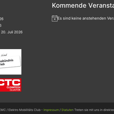
Kommende Veransta
Es sind keine anstehenden Ver
026
6
20. Juli 2026
MC / Elektro Mobilitäts Club -
Impressum
/
Statuten
Treten sie mit uns in direkt