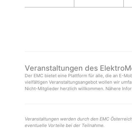
g
s
g
s
g
s
e
t
e
t
e
t
n
a
n
a
n
a
,
l
,
l
,
l
t
t
t
u
u
u
n
n
n
g
g
g
e
e
e
Veranstaltungen des ElektroMo
n
n
n
Der EMC bietet eine Plattform für alle, die an E-Mob
,
,
,
vielfältigen Veranstaltungsangebot wollen wir umf
Nicht-Mitglieder herzlich willkommen. Nähere Infor
Veranstaltungen werden durch den EMC Österreich 
eventuelle Vorteile bei der Teilnahme.