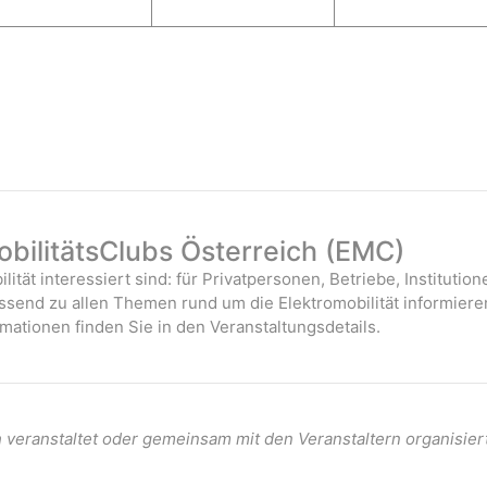
g
s
g
s
e
t
e
t
n
a
n
a
,
l
,
l
t
t
u
u
n
n
g
g
e
e
bilitätsClubs Österreich (EMC)
n
n
ilität interessiert sind: für Privatpersonen, Betriebe, Instituti
,
,
assend zu allen Themen rund um die Elektromobilität informiere
mationen finden Sie in den Veranstaltungsdetails.
veranstaltet oder gemeinsam mit den Veranstaltern organisier