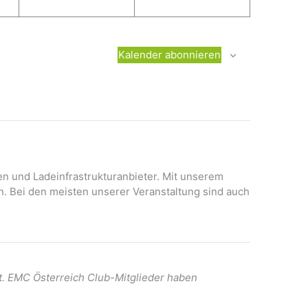
g
s
g
s
e
t
e
t
n
a
n
a
Kalender abonnieren
,
l
,
l
t
t
u
u
n
n
g
g
e
e
n
n
onen und Ladeinfrastrukturanbieter. Mit unserem
,
,
n. Bei den meisten unserer Veranstaltung sind auch
t. EMC Österreich Club-Mitglieder haben