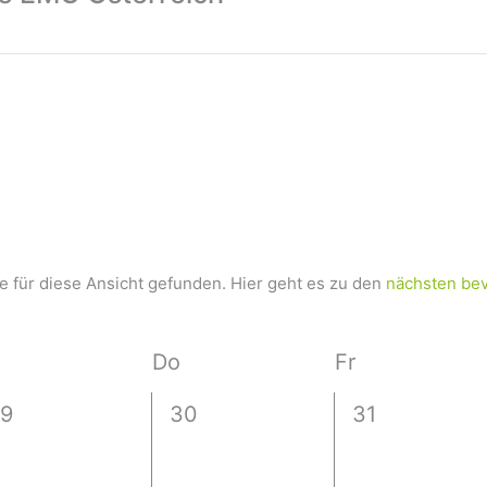
 für diese Ansicht gefunden. Hier geht es zu den
nächsten be
Do
Fr
0
0
9
30
31
V
V
V
e
e