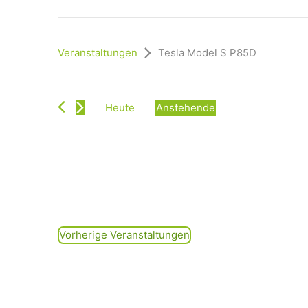
Veranstaltungen
Tesla Model S P85D
Heute
Anstehende
D
a
t
u
m
w
ä
h
Vorherige
Veranstaltungen
l
e
n
.