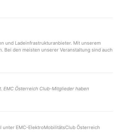
N
A
a
n
v
s
i
i
c
g
h
onen und Ladeinfrastrukturanbieter. Mit unserem
a
t
n. Bei den meisten unserer Veranstaltung sind auch
t
e
n
i
-
o
N
n
a
t. EMC Österreich Club-Mitglieder haben
v
i
g
a
t
l unter EMC-ElektroMobilitätsClub Österreich
i
o