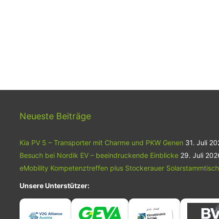
Neueste Beiträge
Kia PV 5 – Transporter mit Charme und PKW Genen
31. Juli 2
Besuch bei Nordik EV – beeindruckende Einblicke
29. Juli 202
eMobility Kompetenztreffen plus Stockerauer Solarstammtisch
Unsere Unterstützer: