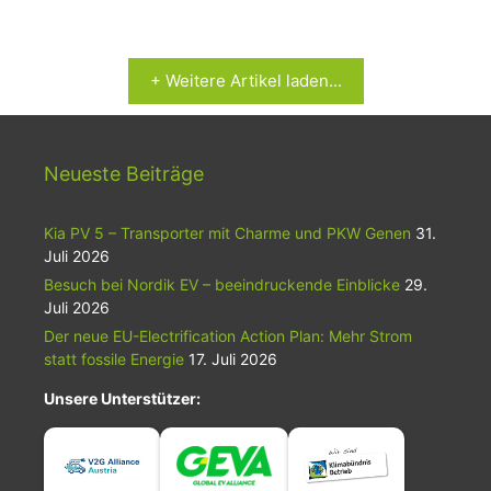
+ Weitere Artikel laden...
Neueste Beiträge
Kia PV 5 – Transporter mit Charme und PKW Genen
31.
Juli 2026
Besuch bei Nordik EV – beeindruckende Einblicke
29.
Juli 2026
Der neue EU-Electrification Action Plan: Mehr Strom
statt fossile Energie
17. Juli 2026
Unsere Unterstützer: