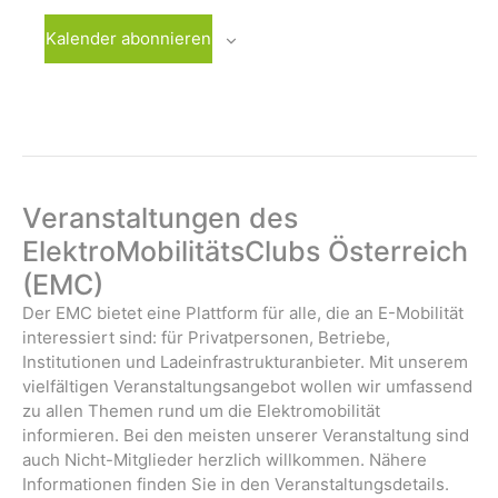
g
W
w
n
u
e
o
ä
Kalender abonnieren
n
W
c
-
h
g
o
h
l
N
A
c
e
e
a
h
n
n
e
.
v
s
i
i
c
Veranstaltungen des
g
h
ElektroMobilitätsClubs Österreich
a
t
(EMC)
t
e
Der EMC bietet eine Plattform für alle, die an E-Mobilität
n
i
interessiert sind: für Privatpersonen, Betriebe,
-
o
Institutionen und Ladeinfrastrukturanbieter. Mit unserem
N
vielfältigen Veranstaltungsangebot wollen wir umfassend
n
a
zu allen Themen rund um die Elektromobilität
v
informieren. Bei den meisten unserer Veranstaltung sind
i
auch Nicht-Mitglieder herzlich willkommen. Nähere
g
Informationen finden Sie in den Veranstaltungsdetails.