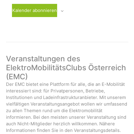
g
W
w
n
u
e
o
ä
Kalender abonnieren
n
W
c
-
h
g
o
h
l
N
A
c
e
e
a
h
n
n
e
.
v
s
i
i
c
Veranstaltungen des
g
h
ElektroMobilitätsClubs Österreich
a
t
(EMC)
t
e
Der EMC bietet eine Plattform für alle, die an E-Mobilität
n
i
interessiert sind: für Privatpersonen, Betriebe,
-
o
Institutionen und Ladeinfrastrukturanbieter. Mit unserem
N
vielfältigen Veranstaltungsangebot wollen wir umfassend
n
a
zu allen Themen rund um die Elektromobilität
v
informieren. Bei den meisten unserer Veranstaltung sind
i
auch Nicht-Mitglieder herzlich willkommen. Nähere
g
Informationen finden Sie in den Veranstaltungsdetails.