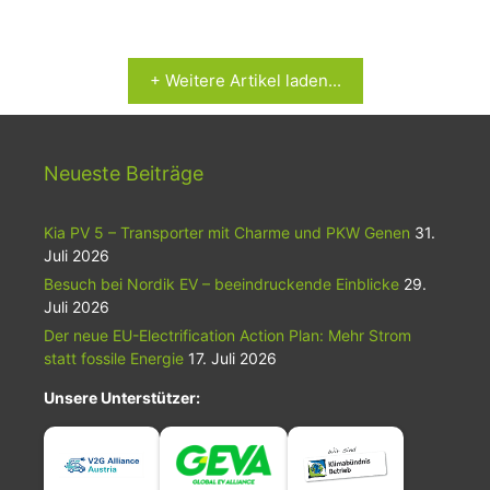
+ Weitere Artikel laden...
Neueste Beiträge
Kia PV 5 – Transporter mit Charme und PKW Genen
31.
Juli 2026
Besuch bei Nordik EV – beeindruckende Einblicke
29.
Juli 2026
Der neue EU-Electrification Action Plan: Mehr Strom
statt fossile Energie
17. Juli 2026
Unsere Unterstützer: