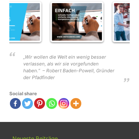
„Wir wollen die Welt ein wenig besser
verlassen, als wir sie vorgefunden
haben.“ – Robert Baden-Powell, Gründer
der Pfadfinder
Social share
Neueste Beiträge