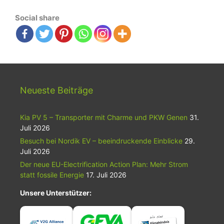
Social share
Neueste Beiträge
Kia PV 5 – Transporter mit Charme und PKW Genen
31.
Juli 2026
Besuch bei Nordik EV – beeindruckende Einblicke
29.
Juli 2026
Der neue EU-Electrification Action Plan: Mehr Strom
statt fossile Energie
17. Juli 2026
Unsere Unterstützer: