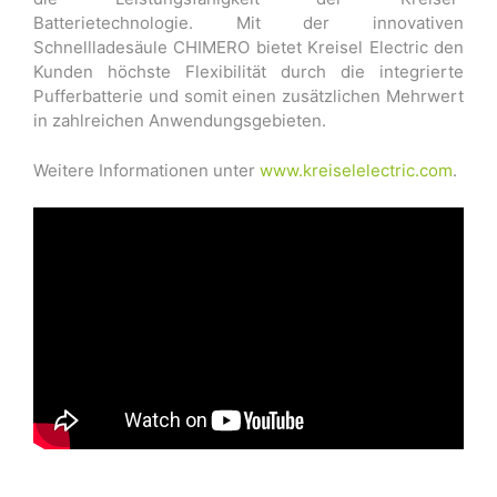
Batterietechnologie. Mit der innovativen
Schnellladesäule CHIMERO bietet Kreisel Electric den
Kunden höchste Flexibilität durch die integrierte
Pufferbatterie und somit einen zusätzlichen Mehrwert
in zahlreichen Anwendungsgebieten.
Weitere Informationen unter
www.kreiselelectric.com
.