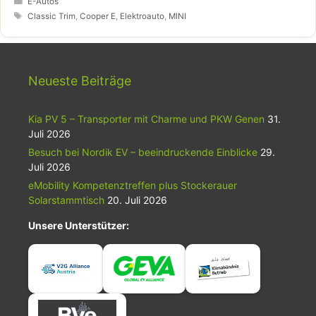
Begleiter im Alltag.
E-Autos
Schlagwörter
Classic Trim
,
Cooper E
,
Elektroauto
,
MINI
Neueste Beiträge
Kia PV 5 – Transporter mit Charme und PKW Genen
31.
Juli 2026
Besuch bei Nordik EV – beeindruckende Einblicke
29.
Juli 2026
eMobility Kompetenztreffen plus Stockerauer
Solarstammtisch
20. Juli 2026
Unsere Unterstützer: