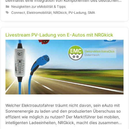
beinhaltet eine Integration von Komponenten des deutschen
Wechselrichter- und Solartechnik-Herstellers SMA.
Kategorien
Neuigkeiten zur eMobilität & Tipps
Schlagwörter
Connect
,
Elektromobilität
,
NRGkick
,
PV-Ladung
,
SMA
Livestream PV-Ladung von E-Autos mit NRGkick
Welcher Elektroautofahrer träumt nicht davon, sein eAuto mit
Sonnenenergie zu laden und den produzierten Überschuss so
effizient wie möglich zu nutzen? Der Marktführer bei mobilen,
intelligenten Ladeeinheiten, NRGkick, macht dies zusammen
mit der Erweiterung NRGkick Connect möglich – die „Sonne im