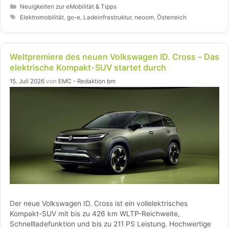
PRO, neoom Edition“ vernetzt PV-Anlagen, Batteriespeicher,
Kategorien
Neuigkeiten zur eMobilität & Tipps
variable Stromtarife und Ladeinfrastruktur zu einem
Schlagwörter
Elektromobilität
,
go-e
,
Ladeinfrastruktur
,
neoom
,
Österreich
skalierbaren Gesamtsystem für Privathaushalte, Unternehmen
und Flotten.
Weltpremiere des neuen Volkswagen ID. Cross – Das
elektrische Kompakt-SUV startet durch
15. Juli 2026
von
EMC - Redaktion bm
Der neue Volkswagen ID. Cross ist ein vollelektrisches
Kompakt-SUV mit bis zu 426 km WLTP-Reichweite,
Schnellladefunktion und bis zu 211 PS Leistung. Hochwertige