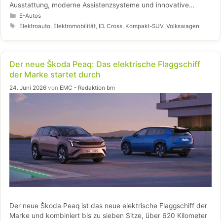
Ausstattung, moderne Assistenzsysteme und innovative
Technologien machen ihn zu einem attraktiven Einstieg in die
Kategorien
E-Autos
Elektromobilität. Der Vorverkauf in Österreich startet ab
Schlagwörter
Elektroauto
,
Elektromobilität
,
ID. Cross
,
Kompakt-SUV
,
Volkswagen
22.990 Euro (inkl. Boni).
Der neue Škoda Peaq: Das elektrische Flaggschiff
der Marke startet durch
24. Juni 2026
von
EMC - Redaktion bm
Der neue Škoda Peaq ist das neue elektrische Flaggschiff der
Marke und kombiniert bis zu sieben Sitze, über 620 Kilometer