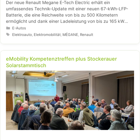
Der neue Renault Megane E-Tech Electric erhält ein
umfassendes Technik-Update mit einer neuen 67-kWh-LFP-
Batterie, die eine Reichweite von bis zu 500 Kilometern
ermöglicht und dank einer Ladeleistung von bis zu 165 kW
deutlich kürzere Ladezeiten bietet. Angetrieben von einem 218
Kategorien
E-Autos
PS starken Elektromotor überzeugt das kompakte E-Modell
Schlagwörter
Elektroauto
,
Elektromobilität
,
MÉGANE
,
Renault
zudem mit optimierter Fahrdynamik, One-Pedal-Driving,
bidirektionaler Ladefunktion sowie einer Vielzahl moderner
Fahrerassistenzsysteme. Ergänzt wird das Gesamtpaket durch
eMobility Kompetenztreffen plus Stockerauer
das OpenR-Link-Cockpit mit integrierten Google-Diensten,
Solarstammtisch
Google Gemini und erweiterten Konnektivitätsfunktionen, die
Komfort und Nutzererlebnis auf ein neues Niveau heben.