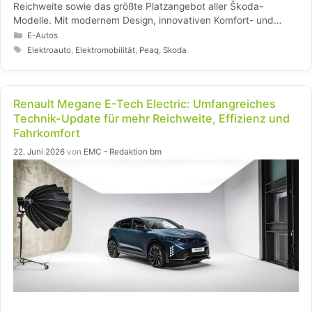
Reichweite sowie das größte Platzangebot aller Škoda-
Modelle. Mit modernem Design, innovativen Komfort- und
Konnektivitätsfunktionen sowie bidirektionalem Laden setzt er
Kategorien
E-Autos
neue Maßstäbe im Elektro-SUV-Segment. Umfangreiche
Schlagwörter
Elektroauto
,
Elektromobilität
,
Peaq
,
Skoda
Assistenzsysteme und leistungsstarke Antriebsvarianten
machen den Peaq zu einem vielseitigen Fahrzeug für Familien
und Langstreckenfahrer.
Renault Megane E-Tech Electric: Umfangreiches
Technik-Update für mehr Reichweite, Effizienz und
Fahrkomfort
22. Juni 2026
von
EMC - Redaktion bm