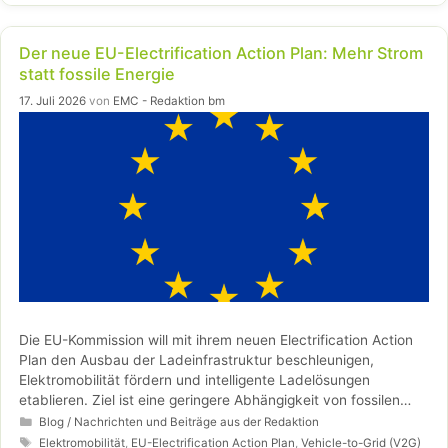
Weiterlesen…
Der neue EU-Electrification Action Plan: Mehr Strom
statt fossile Energie
17. Juli 2026
von
EMC - Redaktion bm
Die EU-Kommission will mit ihrem neuen Electrification Action
Plan den Ausbau der Ladeinfrastruktur beschleunigen,
Elektromobilität fördern und intelligente Ladelösungen
etablieren. Ziel ist eine geringere Abhängigkeit von fossilen
Energieträgern sowie mehr Energiesicherheit und
Kategorien
Blog / Nachrichten und Beiträge aus der Redaktion
Wettbewerbsfähigkeit. Österreich profitiert dabei von neuen
Schlagwörter
Elektromobilität
,
EU-Electrification Action Plan
,
Vehicle-to-Grid (V2G)