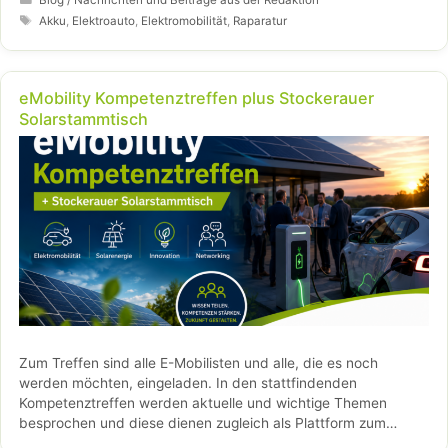
Fachkompetenz, innovativen Reparaturmethoden und großer
Schlagwörter
Akku
,
Elektroauto
,
Elektromobilität
,
Raparatur
Leidenschaft zeigt das Team, wie defekte Komponenten
nachhaltig instand gesetzt und Elektrofahrzeuge
kosteneffizient länger genutzt werden können.
eMobility Kompetenztreffen plus Stockerauer
Solarstammtisch
Zum Treffen sind alle E-Mobilisten und alle, die es noch
werden möchten, eingeladen. In den stattfindenden
Kompetenztreffen werden aktuelle und wichtige Themen
besprochen und diese dienen zugleich als Plattform zum
Austausch von Informationen, Innovationen und …