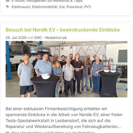
Familie und Gewerbe empfiehlt. Kleine Schwächen wie die
E-Autos
,
Neuigkeiten zur eMobilität & Tipps
fehlende Kofferraumbeleuchtung, die eingeschränkte
Schlagwörter
Elektroauto
,
Elektromobilität
,
Kia
,
Praxistest
,
PV5
Variabilität der Rücksitze und die auf 135 km/h begrenzte
Höchstgeschwindigkeit ändern nichts daran, dass der PV5 ein
attraktives Gesamtpaket mit sehr gutem Preis-Leistungs-
Besuch bei Nordik EV – beeindruckende Einblicke
Verhältnis bietet.
29. Juli 2026
von
EMC - Redaktion pb
Bei einer exklusiven Firmenbesichtigung erhielten wir
spannende Einblicke in die Arbeit von Nordik-EV, einer freien
Tesla-Spezialwerkstatt in Leobersdorf, die sich auf die
Reparatur und Wiederaufbereitung von Fahrzeugbatterien
sowie Antriebstechnik spezialisiert hat. Mit viel
Kategorien
Blog / Nachrichten und Beiträge aus der Redaktion