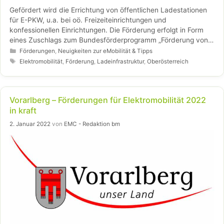
Gefördert wird die Errichtung von öffentlichen Ladestationen
für E-PKW, u.a. bei oö. Freizeiteinrichtungen und
konfessionellen Einrichtungen. Die Förderung erfolgt in Form
eines Zuschlags zum Bundesförderprogramm „Förderung von
Ladeinfrastruktur“ und beträgt zwischen 75% und 140% der
Kategorien
Förderungen
,
Neuigkeiten zur eMobilität & Tipps
Bundesförderung. Weitere Zuschläge für EGEM- und
Schlagwörter
Elektromobilität
,
Förderung
,
Ladeinfrastruktur
,
Oberösterreich
Klimabündnisgemeinden und bei unversiegelten bzw.
teilversiegelten Parkplätzen möglich.
Vorarlberg – Förderungen für Elektromobilität 2022
in kraft
2. Januar 2022
von
EMC - Redaktion bm