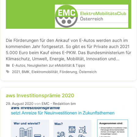
Die Förderungen für den Ankauf von E-Autos werden auch im
kommenden Jahr fortgesetzt. So gibt es für Private auch 2021
5.000 Euro beim Kauf eines E-PKW. Das Bundesministerium für
Klimaschutz, Umwelt, Energie, Mobilität, Innovation und
Technologie (BMK) stellt dafür 2021 insgesamt 46 Millionen
Kategorien
E-Autos
,
Neuigkeiten zur eMobilität & Tipps
Euro zur Verfügung.
Schlagwörter
2021
,
BMK
,
Elektromobilität
,
Förderung
,
Österreich
aws Investitionsprämie 2020
29. August 2020
von
EMC - Redaktion bm