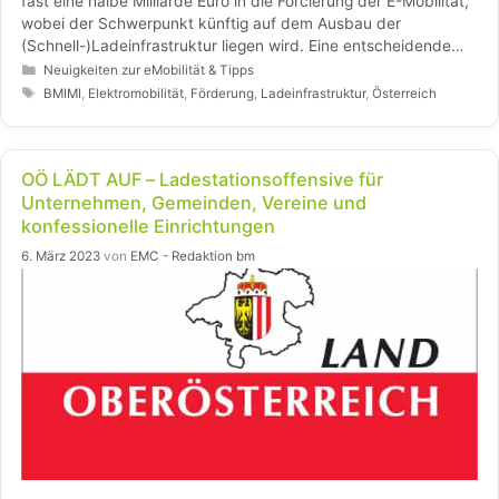
fast eine halbe Milliarde Euro in die Forcierung der E-Mobilität,
wobei der Schwerpunkt künftig auf dem Ausbau der
(Schnell-)Ladeinfrastruktur liegen wird. Eine entscheidende
Rolle spielt dabei das neugestaltete Dachprogramm eMove
Kategorien
Neuigkeiten zur eMobilität & Tipps
Austria, welches heute von Bundesminister Peter Hanke
Schlagwörter
BMIMI
,
Elektromobilität
,
Förderung
,
Ladeinfrastruktur
,
Österreich
vorgestellt wurde und die Zukunft der E-Mobilität in Österreich
skizziert.
OÖ LÄDT AUF – Ladestationsoffensive für
Unternehmen, Gemeinden, Vereine und
konfessionelle Einrichtungen
6. März 2023
von
EMC - Redaktion bm