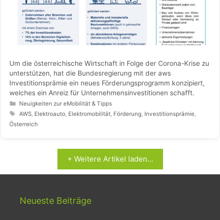
Um die österreichische Wirtschaft in Folge der Corona-Krise zu
unterstützen, hat die Bundesregierung mit der aws
Investitionsprämie ein neues Förderungsprogramm konzipiert,
welches ein Anreiz für Unternehmensinvestitionen schafft.
Kategorien
Neuigkeiten zur eMobilität & Tipps
Schlagwörter
AWS
,
Elektroauto
,
Elektromobilität
,
Förderung
,
Investitionsprämie
,
Österreich
+ Weitere Artikel laden...
Neueste Beiträge