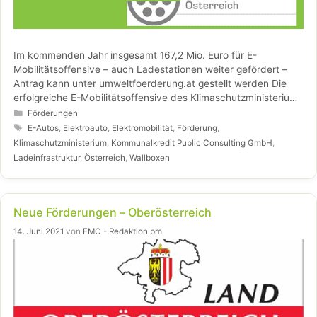
Im kommenden Jahr insgesamt 167,2 Mio. Euro für E-
Mobilitätsoffensive – auch Ladestationen weiter gefördert –
Antrag kann unter umweltfoerderung.at gestellt werden Die
erfolgreiche E-Mobilitätsoffensive des Klimaschutzministeriums
wird auch 2022 fortgesetzt. Gemeinsam mit den
Kategorien
Förderungen
Automobilimporteuren wird …
Weiterlesen…
Schlagwörter
E-Autos
,
Elektroauto
,
Elektromobilität
,
Förderung
,
Klimaschutzministerium
,
Kommunalkredit Public Consulting GmbH
,
Ladeinfrastruktur
,
Österreich
,
Wallboxen
Neue Förderungen – Oberösterreich
14. Juni 2021
von
EMC - Redaktion bm