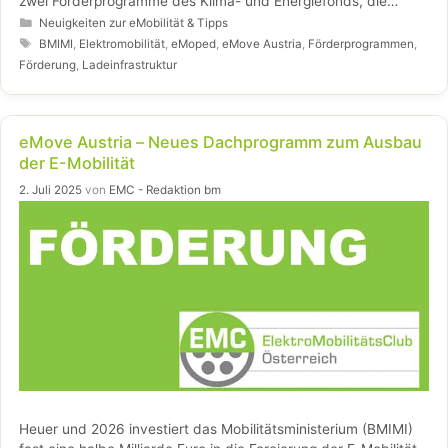
zwei Förderprogramme des Klima- und Energiefonds, die
Projekte in genau diesem Bereich unterstützen, starten heute
Kategorien
Neuigkeiten zur eMobilität & Tipps
Mittag, 09.10.2025: Die „E-Mobilität für Private“ und die „E-
Schlagwörter
BMIMI
,
Elektromobilität
,
eMoped
,
eMove Austria
,
Förderprogrammen
,
Mobilität für Betriebe, Gebietskörperschaften und Vereine“, für
Förderung
,
Ladeinfrastruktur
die in Summe rund 30 Mio. Euro zur Verfügung stehen.
eMove Austria – Neues Dachprogramm zum Ausbau
der E-Mobilität
2. Juli 2025
von
EMC - Redaktion bm
Heuer und 2026 investiert das Mobilitätsministerium (BMIMI)