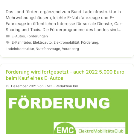
Das Land fördert ergänzend zum Bund Ladeinfrastruktur in
Mehrwohnungshäusern, leichte E-Nutzfahrzeuge und E-
Fahrzeuge im öffentlichen Interesse für soziale Dienste, Car-
Sharing und Taxis. Die Förderprogramme des Landes sind
beschlossen, bis Ende 2022 in Kraft und können zusätzlich zur
Kategorien
E-Autos
,
Förderungen
Förderung des Bundes in Anspruch genommen werden.
Schlagwörter
E-Fahrräder
,
Elektroauto
,
Elektromobilität
,
Förderung
,
Ladeinfrastruktur
,
Nutzfahrzeuge
,
Vorarlberg
Förderung wird fortgesetzt – auch 2022 5.000 Euro
beim Kauf eines E-Autos
13. Dezember 2021
von
EMC - Redaktion bm