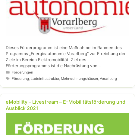
Dieses Förderprogramm ist eine Maßnahme im Rahmen des
Programms „Energieautonomie Vorarlberg“ zur Erreichung der
Ziele im Bereich Elektromobilität. Ziel des
Förderungsprogramms ist die Nachrüstung von
Mehrwohnungshäuser mit den Grundvoraussetzungen zum
Kategorien
Förderungen
Aufbau einer Ladeinfrastruktur für E-PKW und E-Zweiräder.
Schlagwörter
Förderung
,
Ladeinfrastruktur
,
Mehrwohnungshäuser
,
Vorarlberg
eMobility – Livestream – E-Mobilitätsförderung und
Ausblick 2021