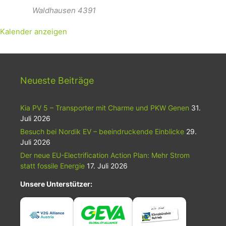
Waldhausen
4391
Kalender anzeigen
Neueste Beiträge
Kia PV 5 – Transporter mit Charme und PKW Genen
31.
Juli 2026
Besuch bei Nordik EV – beeindruckende Einblicke
29.
Juli 2026
Der neue EU-Electrification Action Plan: Mehr Strom
statt fossile Energie
17. Juli 2026
Unsere Unterstützer: