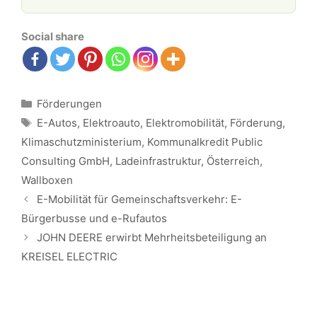
Social share
Kategorien
Förderungen
Schlagwörter
E-Autos
,
Elektroauto
,
Elektromobilität
,
Förderung
,
Klimaschutzministerium
,
Kommunalkredit Public
Consulting GmbH
,
Ladeinfrastruktur
,
Österreich
,
Wallboxen
Beitrags-
E-Mobilität für Gemeinschaftsverkehr: E-
Navigation
Bürgerbusse und e-Rufautos
JOHN DEERE erwirbt Mehrheitsbeteiligung an
KREISEL ELECTRIC