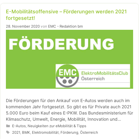
E-Mobilitätsoffensive – Förderungen werden 2021
fortgesetzt!
28. November 2020
von
EMC - Redaktion bm
Die Förderungen für den Ankauf von E-Autos werden auch im
kommenden Jahr fortgesetzt. So gibt es für Private auch 2021
5.000 Euro beim Kauf eines E-PKW. Das Bundesministerium für
Klimaschutz, Umwelt, Energie, Mobilität, Innovation und
Technologie (BMK) stellt dafür 2021 insgesamt 46 Millionen
Kategorien
E-Autos
,
Neuigkeiten zur eMobilität & Tipps
Euro zur Verfügung.
Schlagwörter
2021
,
BMK
,
Elektromobilität
,
Förderung
,
Österreich