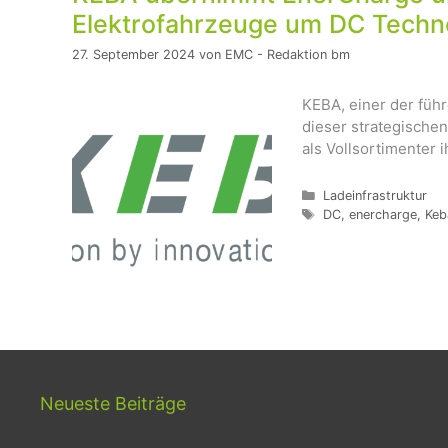
Elektrofahrzeuge um DC Techn
27. September 2024
von
EMC - Redaktion bm
KEBA, einer der füh
dieser strategischen
als Vollsortimenter i
Kategorien
Ladeinfrastruktur
Schlagwörter
DC
,
enercharge
,
Keb
Neueste Beiträge