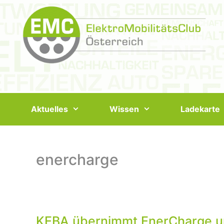
Springe
zum
Inhalt
Aktuelles
Wissen
Ladekarte
enercharge
KEBA übernimmt EnerCharge und