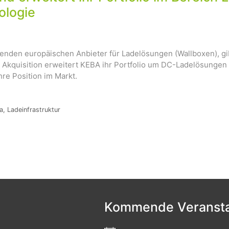
ologie
renden europäischen Anbieter für Ladelösungen (Wallboxen), g
 Akquisition erweitert KEBA ihr Portfolio um DC-Ladelösungen f
hre Position im Markt.
a
,
Ladeinfrastruktur
Kommende Veransta