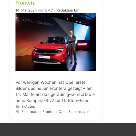
Frontera
14. Mai 2024
von
EMC - Redaktion bm
Vor wenigen Wochen hat Opel erste
Bilder des neuen Frontera gezeigt – am
14. Mai feiert das geräumig-komfortable
neue Kompakt-SUV für Outdoor-Fans
und Familien seine Weltpremiere. In
Kategorien
E-Autos
Schlagwörter
Elektroauto
,
Frontera
,
Opel
,
Siebensitzer
Istanbul enthüllte Opel CEO Florian
Huettl gemeinsam mit Designchef Mark
Adams und Tobias A. Gubitz, Senior Vice
President Product & Pricing, den neuen