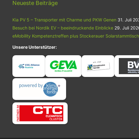
Opel Frontera vor großem Publikum
Neueste Beiträge
sowie zahlreichen Journalisten. Zugleich
wartete Opel mit weiteren Neuigkeiten
Kia PV 5 – Transporter mit Charme und PKW Genen
auf: So gab die deutsche Marke
31. Juli 2
bekannt, dass der neue Opel Frontera
Besuch bei Nordik EV – beeindruckende Einblicke
29. Juli 202
nicht nur Platz für fünf Personen
eMobility Kompetenztreffen plus Stockerauer Solarstammtisch
bereithalten wird – er ist so geräumig,
dass er künftig auch als Siebensitzer
Unsere Unterstützer:
bestellbar sein wird.