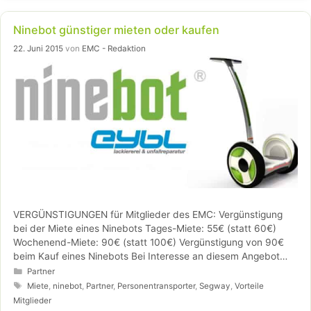
Ninebot günstiger mieten oder kaufen
22. Juni 2015
von
EMC - Redaktion
VERGÜNSTIGUNGEN für Mitglieder des EMC: Vergünstigung
bei der Miete eines Ninebots Tages-Miete: 55€ (statt 60€)
Wochenend-Miete: 90€ (statt 100€) Vergünstigung von 90€
beim Kauf eines Ninebots Bei Interesse an diesem Angebot
fülle bitte deine Daten in das folgende Formular ein und …
Kategorien
Partner
Weiterlesen…
Schlagwörter
Miete
,
ninebot
,
Partner
,
Personentransporter
,
Segway
,
Vorteile
Mitglieder